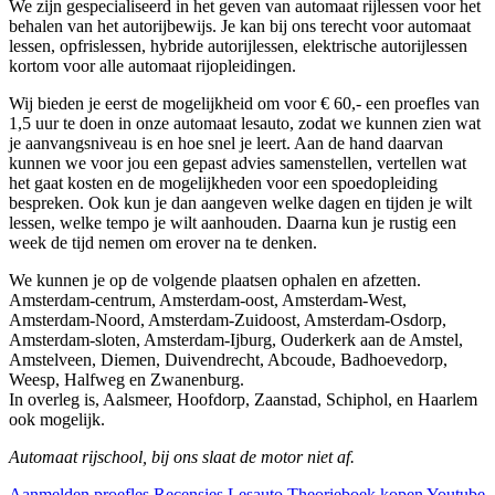
We zijn gespecialiseerd in het geven van automaat rijlessen voor het
behalen van het autorijbewijs. Je kan bij ons terecht voor automaat
lessen, opfrislessen, hybride autorijlessen, elektrische autorijlessen
kortom voor alle automaat rijopleidingen.
Wij bieden je eerst de mogelijkheid om voor € 60,- een proefles van
1,5 uur te doen in onze automaat lesauto, zodat we kunnen zien wat
je aanvangsniveau is en hoe snel je leert. Aan de hand daarvan
kunnen we voor jou een gepast advies samenstellen, vertellen wat
het gaat kosten en de mogelijkheden voor een spoedopleiding
bespreken. Ook kun je dan aangeven welke dagen en tijden je wilt
lessen, welke tempo je wilt aanhouden. Daarna kun je rustig een
week de tijd nemen om erover na te denken.
We kunnen je op de volgende plaatsen ophalen en afzetten.
Amsterdam-centrum, Amsterdam-oost, Amsterdam-West,
Amsterdam-Noord, Amsterdam-Zuidoost, Amsterdam-Osdorp,
Amsterdam-sloten, Amsterdam-Ijburg, Ouderkerk aan de Amstel,
Amstelveen, Diemen, Duivendrecht, Abcoude, Badhoevedorp,
Weesp, Halfweg en Zwanenburg.
In overleg is, Aalsmeer, Hoofdorp, Zaanstad, Schiphol, en Haarlem
ook mogelijk.
Automaat rijschool, bij ons slaat de motor niet af.
Aanmelden proefles
Recensies
Lesauto
Theorieboek kopen
Youtube